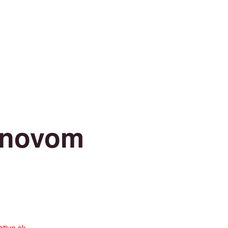
a novom
tive.sk