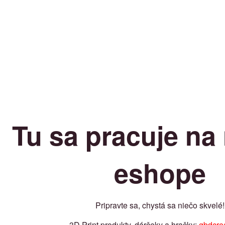
Tu sa pracuje n
eshope
Pripravte sa, chystá sa niečo skvelé!
3D Print produkty, dárčeky a hračky:
gbdcrea